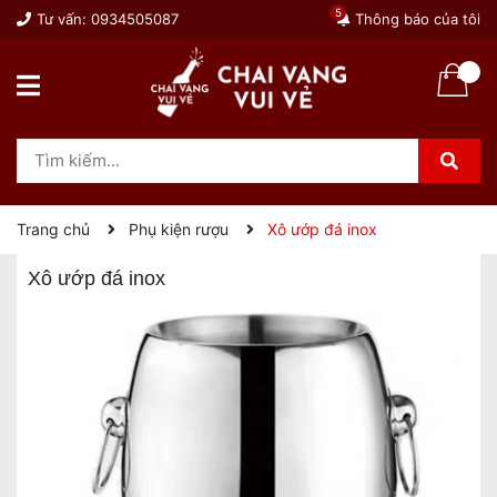
5
Tư vấn:
0934505087
Thông báo của tôi
Trang chủ
Phụ kiện rượu
Xô ướp đá inox
Xô ướp đá inox