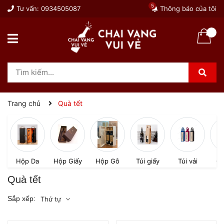
5
Tư vấn:
0934505087
Thông báo của tôi
Trang chủ
Quà tết
Hộp Da
Hộp Giấy
Hộp Gỗ
Túi giấy
Túi vải
Qu
Quà tết
Sắp xếp:
Thứ tự