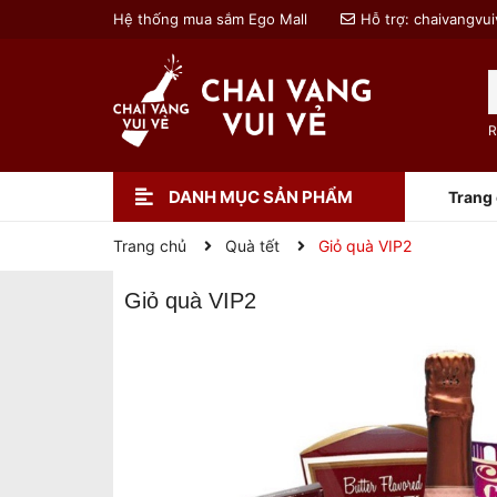
Hệ thống mua sắm Ego Mall
Hỗ trợ:
chaivangvu
R
DANH MỤC SẢN PHẨM
Trang
Trang chủ
Quà tết
Giỏ quà VIP2
Giỏ quà VIP2