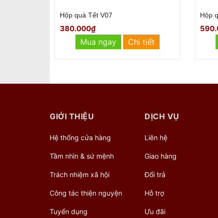
Hộp quà Tết
Quà 
590.000₫
990.
 tiết
Mua ngay
Chi tiết
GIỚI THIỆU
DỊCH VỤ
Hệ thống cửa hàng
Liên hệ
Tầm nhìn & sứ mệnh
Giao hàng
Trách nhiệm xã hội
Đổi trả
Công tác thiện nguyện
Hỗ trợ
Tuyển dụng
Ưu đãi