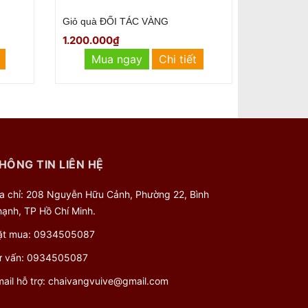
Giỏ quà Phú Quý
1.560.000₫
Mua ngay
Chi tiết
HÔNG TIN LIÊN HỆ
̣a chỉ: 208 Nguyễn Hữu Cảnh, Phường 22, Bình
ạnh, TP Hồ Chí Minh.
̣t mua:
0934505087
 vấn:
0934505087
ail hỗ trợ:
chaivangvuive@gmail.com