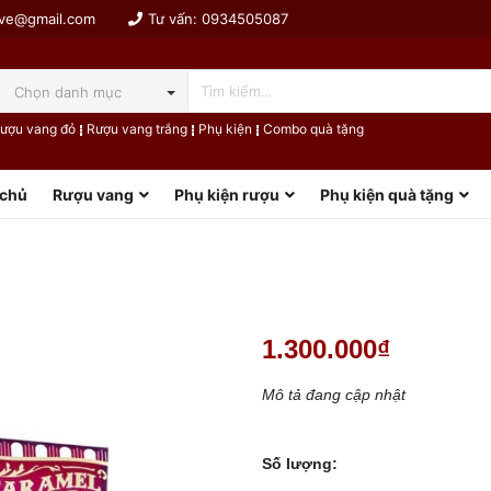
ive@gmail.com
Tư vấn:
0934505087
Chọn danh mục
ượu vang đỏ
Rượu vang trắng
Phụ kiện
Combo quà tặng
 chủ
Rượu vang
Phụ kiện rượu
Phụ kiện quà tặng
1.300.000₫
Mô tả đang cập nhật
Số lượng: