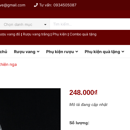
ive@gmail.com
Tư vấn:
0934505087
Chọn danh mục
ượu vang đỏ
Rượu vang trắng
Phụ kiện
Combo quà tặng
 chủ
Rượu vang
Phụ kiện rượu
Phụ kiện quà tặng
thiên nga
248.000₫
Mô tả đang cập nhật
Số lượng: