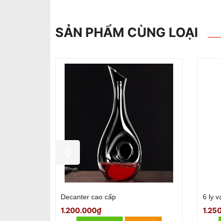
SẢN PHẨM CÙNG LOẠI
Bộ 6 ly vang
Ly va
320.000₫
220.