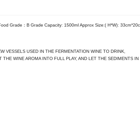
ss Food Grade：B Grade Capacity: 1500ml Approx Size:( H*W): 33cm*20cm
 NEW VESSELS USED IN THE FERMENTATION WINE TO DRINK,
T THE WINE AROMA INTO FULL PLAY, AND LET THE SEDIMENTS IN
）