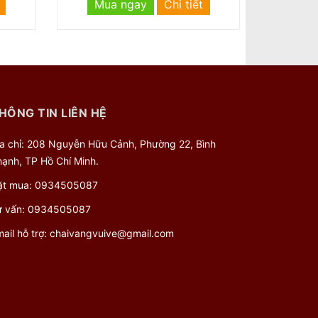
Mua ngay
Chi tiết
HÔNG TIN LIÊN HỆ
̣a chỉ: 208 Nguyễn Hữu Cảnh, Phường 22, Bình
ạnh, TP Hồ Chí Minh.
̣t mua:
0934505087
 vấn:
0934505087
ail hỗ trợ:
chaivangvuive@gmail.com