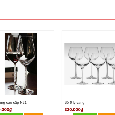
ng đỏ
Bộ ly vang thủy tinh
000₫
230.000₫