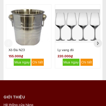
Bộ ly vang thủy tinh
Decanter dáng thiên nga
230.000₫
248.000₫
Mua ngay
Chi tiết
Mua ngay
Chi tiết
GIỚI THIỆU
Hệ thống cửa hàng