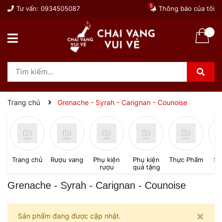
5
Tư vấn:
0934505087
Thông báo của tôi
Trang chủ
Grenache - Syrah - Carignan - Counoise
Trang chủ
Rượu vang
Phụ kiện
Phụ kiện
Thực Phẩm
SP
rượu
quà tặng
Grenache - Syrah - Carignan - Counoise
×
Sản phẩm đang được cập nhật.