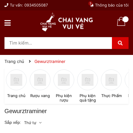
5
Tư vấn:
0934505087
Thông báo của tôi
Trang chủ
Gewurztraminer
Trang chủ
Rượu vang
Phụ kiện
Phụ kiện
Thực Phẩm
SP
rượu
quà tặng
Gewurztraminer
Sắp xếp:
Thứ tự